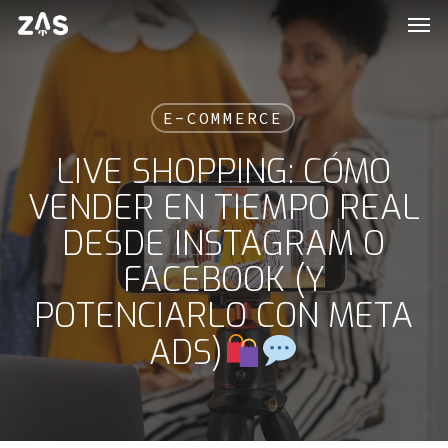
Men
Skip
to
main
content
E-COMMERCE
LIVE SHOPPING: CÓMO
VENDER EN TIEMPO REAL
DESDE INSTAGRAM O
FACEBOOK (Y
POTENCIARLO CON META
ADS)