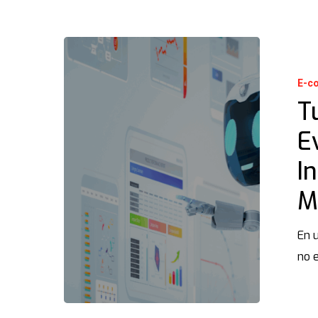
E-c
T
E
I
M
En 
no e