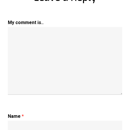
My comment is..
Name
*